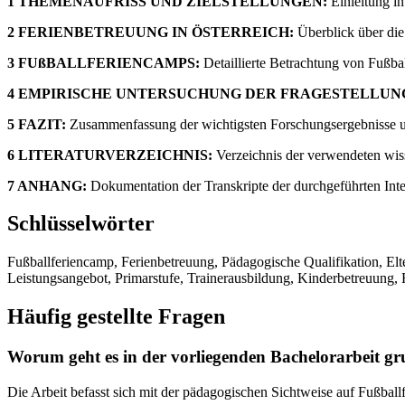
1 THEMENAUFRISS UND ZIELSTELLUNGEN:
Einleitung i
2 FERIENBETREUUNG IN ÖSTERREICH:
Überblick über die
3 FUßBALLFERIENCAMPS:
Detaillierte Betrachtung von Fußba
4 EMPIRISCHE UNTERSUCHUNG DER FRAGESTELLUN
5 FAZIT:
Zusammenfassung der wichtigsten Forschungsergebnisse u
6 LITERATURVERZEICHNIS:
Verzeichnis der verwendeten wiss
7 ANHANG:
Dokumentation der Transkripte der durchgeführten Int
Schlüsselwörter
Fußballferiencamp, Ferienbetreuung, Pädagogische Qualifikation, Elter
Leistungsangebot, Primarstufe, Trainerausbildung, Kinderbetreuung, 
Häufig gestellte Fragen
Worum geht es in der vorliegenden Bachelorarbeit gr
Die Arbeit befasst sich mit der pädagogischen Sichtweise auf Fußbal