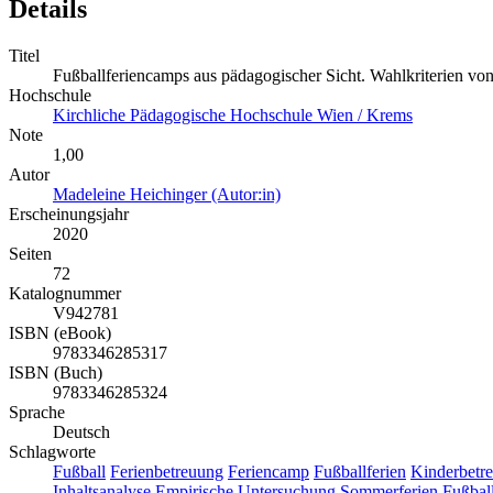
Details
Titel
Fußballferiencamps aus pädagogischer Sicht. Wahlkriterien von
Hochschule
Kirchliche Pädagogische Hochschule Wien / Krems
Note
1,00
Autor
Madeleine Heichinger (Autor:in)
Erscheinungsjahr
2020
Seiten
72
Katalognummer
V942781
ISBN (eBook)
9783346285317
ISBN (Buch)
9783346285324
Sprache
Deutsch
Schlagworte
Fußball
Ferienbetreuung
Feriencamp
Fußballferien
Kinderbetr
Inhaltsanalyse
Empirische Untersuchung
Sommerferien
Fußball