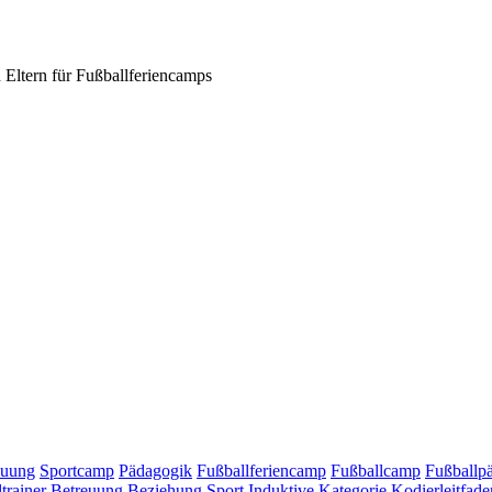
 Eltern für Fußballferiencamps
euung
Sportcamp
Pädagogik
Fußballferiencamp
Fußballcamp
Fußballp
trainer
Betreuung
Beziehung
Sport
Induktive Kategorie
Kodierleitfade