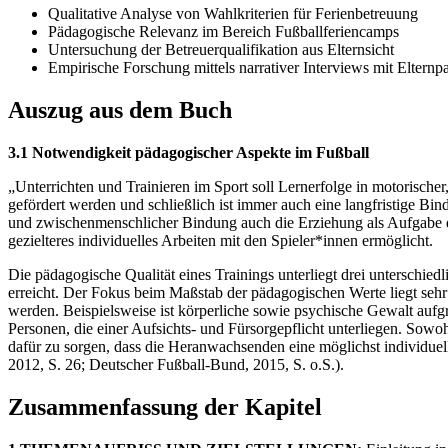
Qualitative Analyse von Wahlkriterien für Ferienbetreuung
Pädagogische Relevanz im Bereich Fußballferiencamps
Untersuchung der Betreuerqualifikation aus Elternsicht
Empirische Forschung mittels narrativer Interviews mit Elternp
Auszug aus dem Buch
3.1 Notwendigkeit pädagogischer Aspekte im Fußball
„Unterrichten und Trainieren im Sport soll Lernerfolge in motorischer
gefördert werden und schließlich ist immer auch eine langfristige Bind
und zwischenmenschlicher Bindung auch die Erziehung als Aufgabe d
gezielteres individuelles Arbeiten mit den Spieler*innen ermöglicht.
Die pädagogische Qualität eines Trainings unterliegt drei unterschi
erreicht. Der Fokus beim Maßstab der pädagogischen Werte liegt sehr
werden. Beispielsweise ist körperliche sowie psychische Gewalt aufg
Personen, die einer Aufsichts- und Fürsorgepflicht unterliegen. Sowo
dafür zu sorgen, dass die Heranwachsenden eine möglichst individu
2012, S. 26; Deutscher Fußball-Bund, 2015, S. o.S.).
Zusammenfassung der Kapitel