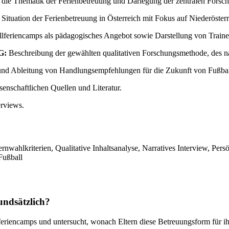
n die Thematik der Ferienbetreuung und Darlegung der zentralen Fors
 Situation der Ferienbetreuung in Österreich mit Fokus auf Niederöste
llferiencamps als pädagogisches Angebot sowie Darstellung von Train
G:
Beschreibung der gewählten qualitativen Forschungsmethode, des n
nd Ableitung von Handlungsempfehlungen für die Zukunft von Fußbal
enschaftlichen Quellen und Literatur.
erviews.
nwahlkriterien, Qualitative Inhaltsanalyse, Narratives Interview, Pers
Fußball
undsätzlich?
lferiencamps und untersucht, wonach Eltern diese Betreuungsform für i