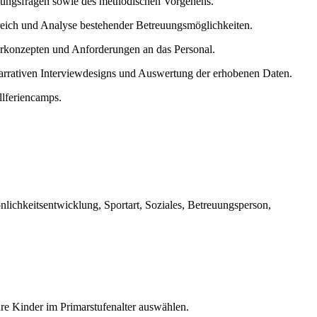
chungsfragen sowie des methodischen Vorgehens.
rreich und Analyse bestehender Betreuungsmöglichkeiten.
erkonzepten und Anforderungen an das Personal.
arrativen Interviewdesigns und Auswertung der erhobenen Daten.
lferiencamps.
önlichkeitsentwicklung, Sportart, Soziales, Betreuungsperson,
hre Kinder im Primarstufenalter auswählen.