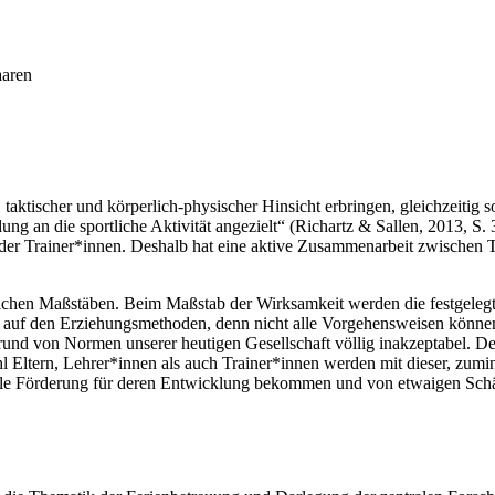
aaren
, taktischer und körperlich-physischer Hinsicht erbringen, gleichzeitig
ung an die sportliche Aktivität angezielt“ (Richartz & Sallen, 2013, S.
er Trainer*innen. Deshalb hat eine aktive Zusammenarbeit zwischen T
edlichen Maßstäben. Beim Maßstab der Wirksamkeit werden die festgeleg
 auf den Erziehungsmethoden, denn nicht alle Vorgehensweisen können, 
rund von Normen unserer heutigen Gesellschaft völlig inakzeptabel. D
hl Eltern, Lehrer*innen als auch Trainer*innen werden mit dieser, zumi
elle Förderung für deren Entwicklung bekommen und von etwaigen Sch