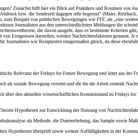
gen? Zunächst hilft hier ein Blick auf Praktiken und Routinen von Jou
m Abdruck bzw. die Sendezeit dagegen sehr begrenzt“ (Maier, Retzbac
, zum Beispiel von politischen Bewegungen wie FFF, als „eine weitere 
müssen Journalisten aus den unterschiedlichsten Meldungen die scheinba
hrichtenwerttheorie, die davon ausgeht, dass es bestimmte Kriterien gib
t von Ereignissen darstellen, werden Nachrichtenfaktoren genannt. Je m
 für Journalisten wie Rezipienten einigermaßen gleich, da diese ebenf
olitische Relevanz der Fridays for Future Bewegung und leitet aus der F
sch als soziale Bewegung verortet und die für die Arbeit zentrale Nachri
ck über den aktuellen wissenschaftlichen Kenntnisstand zu Fridays for
heorie Hypothesen zur Entwicklung der Nutzung von Nachrichtenfaktore
 Inhaltsanalyse als Methode, die Datenerhebung, das Sample sowie Maßn
lten Hypothesen überprüft sowie weitere Auffälligkeiten in der Kommuni