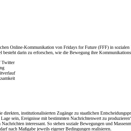
ischen Online-Kommunikation von Fridays for Future (FFF) in sozialen 
l besteht darin zu erforschen, wie die Bewegung ihre Kommunikationss
 Twitter
ung
tverlauf
ksamkeit
e direkten, institutionalisierten Zugänge zu staatlichen Entscheidungsp
 Lage sein, Ereignisse mit bestimmten Nachrichtenwert zu produzieren“
n Nachrichten interessant. So stehen soziale Bewegungen und Massenm
edarf nach Maßgabe jeweils eigener Bedingungen realisieren.