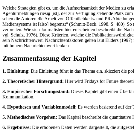
Welche Strategien gibt es, um die Aufmerksamkeit der Medien zu erlan
Agenturmeldungen riesig [ist], der zur Verfügung stehende Platz zu
sehen die Autoren die Arbeit von Öffentlichkeits- und PR-Abteilungen
Mediensystems ist [also] begrenzt“ (Schmitt-Beck, 1998, S. 480). So 
verbreiten. Wie sich Journalisten hier entscheiden beschreibt die Nac
vgl. Schulz, 1976). Diese Kriterien, welche die Publikationswürdigkei
sein Nachrichtenwert. Nachrichtenfaktoren gelten laut Eilders (1997)
mit hohem Nachrichtenwert lenken.
Zusammenfassung der Kapitel
1. Einleitung:
Die Einleitung führt in das Thema ein, skizziert die p
2. Theoretischer Hintergrund:
Hier wird Fridays for Future theoreti
3. Empirischer Forschungsstand:
Dieses Kapitel gibt einen Überbli
Kommunikation.
4. Hypothesen und Variablenmodell:
Es werden basierend auf der T
5. Methodisches Vorgehen:
Das Kapitel beschreibt die quantitative
6. Ergebnisse:
Die erhobenen Daten werden dargestellt, die aufgestel