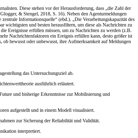
rnalisten. Diese stehen vor der Herausforderung, dass „die Zahl der
h, Glogger, & Stengel, 2018, S. 16). Neben den Agenturmeldungen
zentrale Informationsquelle“ (ebd.). „Die Verarbeitungskapazität des
r wichtigsten und besten herausfiltern, um diese als Nachrichten zu
t, die Ereignisse erfüllen müssen, um zu Nachrichten zu werden (z.B.
ehr Nachrichtenfaktoren ein Ereignis erfüllen kann, desto größer ist
alls, ob bewusst oder unbewusst, ihre Aufmerksamkeit auf Meldungen
ragestellung das Untersuchungsziel ab.
chtenwerttheorie ausführlich erläutert.
 Future und bisherige Erkenntnisse zur Mobilisierung und
n aufgestellt und in einem Modell visualisiert.
ahmen zur Sicherung der Reliabilität und Validität.
kation interpretiert.