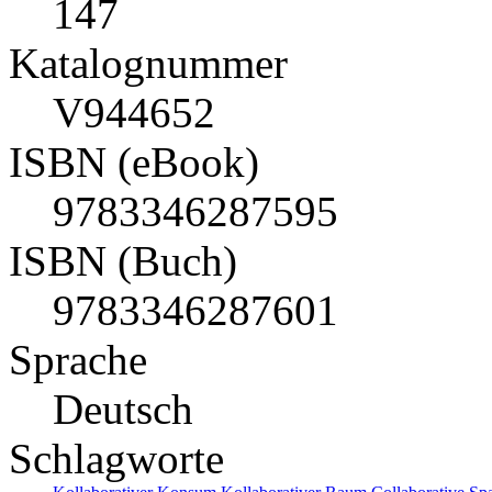
147
Katalognummer
V944652
ISBN (eBook)
9783346287595
ISBN (Buch)
9783346287601
Sprache
Deutsch
Schlagworte