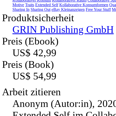
Kollaborativer Konsum
Kollaborativer Raum
Collaborative Sp
Motive
Traits
Extended Self
Kollaborative Konsumformen
Qual
Sharing In
Sharing Out
eBay Kleinanzeigen
Free Your Stuff
Mo
Produktsicherheit
GRIN Publishing GmbH
Preis (Ebook)
US$ 42,99
Preis (Book)
US$ 54,99
Arbeit zitieren
Anonym (Autor:in)
, 202
Extended Self im Collabo