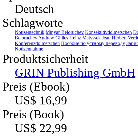
Deutsch
Schlagworte
Notizentechnik
Minyar-Beloruchev
Konsekutivdolmetschen
Do
Beloruchev
Andrew Gillies
Heinz Matyssek
Jean Herbert
Verd
Konferenzdolmetschen
Пособие по устному переводу
Запис
Notizennahme
Produktsicherheit
GRIN Publishing GmbH
Preis (Ebook)
US$ 16,99
Preis (Book)
US$ 22,99