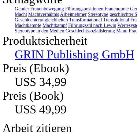
Gender
Frauenbewegung
Führungspositionen
Frauenquote
Gen
Macht
Machtverhältnis
Arbeitnehmer
Stereotype
geschlechter 
Geschlechterungleichheiten
Transformational
Transaktional
Fra
Machtkämpfe
Machtkampf
Führungsstil nach Lewin
Wertesys
Stereotype in den Medien
Geschlechtssozialisierung
Mann
Frau
Produktsicherheit
GRIN Publishing GmbH
Preis (Ebook)
US$ 34,99
Preis (Book)
US$ 49,99
Arbeit zitieren