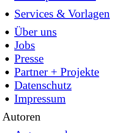
Ihre Hausarbeit / Abschlussarb
- Publikation als E-Book u
- Hohes Honorar auf die Ve
- Für Sie komplett kostenlo
- Es dauert nur 5 Minuten
- Jede Arbeit findet Leser