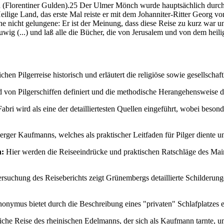
 (Florentiner Gulden).25 Der Ulmer Mönch wurde hauptsächlich durch s
s Heilige Land, das erste Mal reiste er mit dem Johanniter-Ritter Georg
ine nicht gelungene: Er ist der Meinung, dass diese Reise zu kurz war un
g (...) und laß alle die Bücher, die von Jerusalem und von dem heilig
chen Pilgerreise historisch und erläutert die religiöse sowie gesellscha
d von Pilgerschiffen definiert und die methodische Herangehensweise d
Fabri wird als eine der detailliertesten Quellen eingeführt, wobei b
rger Kaufmanns, welches als praktischer Leitfaden für Pilger diente un
h:
Hier werden die Reiseeindrücke und praktischen Ratschläge des Main
suchung des Reiseberichts zeigt Grünembergs detaillierte Schilderunge
nonymus bietet durch die Beschreibung eines "privaten" Schlafplatzes
che Reise des rheinischen Edelmanns, der sich als Kaufmann tarnte, um