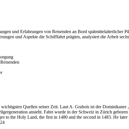
ngungen und Erfahrungen von Reisenden an Bord spätmittelalterlicher 
erungen und Aspekte die Schifffahrt prägten, analysiert die Arbeit sech
sorgung
 Reisenden
er
ichtigsten Quellen seiner Zeit. Laut A. Graboïs ist der Dominikaner „la
 Pilgergeneration ansieht. Fabri wurde in der Schweiz in Zürich geboren
o the Holy Land, the first in 1480 and the second in 1483. He later ch
“24