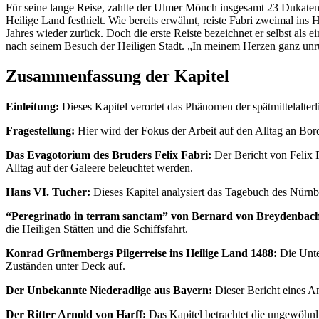
Für seine lange Reise, zahlte der Ulmer Mönch insgesamt 23 Dukaten
Heilige Land festhielt. Wie bereits erwähnt, reiste Fabri zweimal in
Jahres wieder zurück. Doch die erste Reiste bezeichnet er selbst als e
nach seinem Besuch der Heiligen Stadt. „In meinem Herzen ganz unruwi
Zusammenfassung der Kapitel
Einleitung:
Dieses Kapitel verortet das Phänomen der spätmittelalterli
Fragestellung:
Hier wird der Fokus der Arbeit auf den Alltag an Bor
Das Evagotorium des Bruders Felix Fabri:
Der Bericht von Felix 
Alltag auf der Galeere beleuchtet werden.
Hans VI. Tucher:
Dieses Kapitel analysiert das Tagebuch des Nürnbe
“Peregrinatio in terram sanctam” von Bernard von Breydenbac
die Heiligen Stätten und die Schiffsfahrt.
Konrad Grünembergs Pilgerreise ins Heilige Land 1488:
Die Unter
Zuständen unter Deck auf.
Der Unbekannte Niederadlige aus Bayern:
Dieser Bericht eines A
Der Ritter Arnold von Harff:
Das Kapitel betrachtet die ungewöhnli