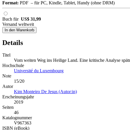
Format:
PDF – für PC, Kindle, Tablet, Handy (ohne DRM)
Buch für
US$ 31,99
Versand weltweit
In den Warenkorb
Details
Titel
Vom weiten Weg ins Heilige Land. Eine kritische Analyse spätmit
Hochschule
Université du Luxembourg
Note
15/20
Autor
Kim Monteiro De Jesus (Autor:in)
Erscheinungsjahr
2019
Seiten
46
Katalognummer
V967363
ISBN (eBook)