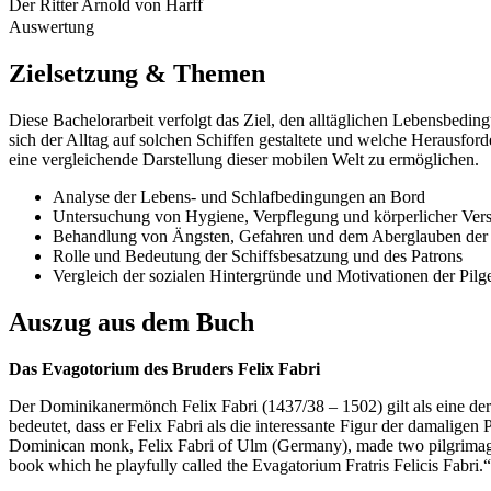
Der Ritter Arnold von Harff
Auswertung
Zielsetzung & Themen
Diese Bachelorarbeit verfolgt das Ziel, den alltäglichen Lebensbedi
sich der Alltag auf solchen Schiffen gestaltete und welche Herausford
eine vergleichende Darstellung dieser mobilen Welt zu ermöglichen.
Analyse der Lebens- und Schlafbedingungen an Bord
Untersuchung von Hygiene, Verpflegung und körperlicher Ver
Behandlung von Ängsten, Gefahren und dem Aberglauben der
Rolle und Bedeutung der Schiffsbesatzung und des Patrons
Vergleich der sozialen Hintergründe und Motivationen der Pilg
Auszug aus dem Buch
Das Evagotorium des Bruders Felix Fabri
Der Dominikanermönch Felix Fabri (1437/38 – 1502) gilt als eine der w
bedeutet, dass er Felix Fabri als die interessante Figur der damaligen
Dominican monk, Felix Fabri of Ulm (Germany), made two pilgrimages t
book which he playfully called the Evagatorium Fratris Felicis Fabri.