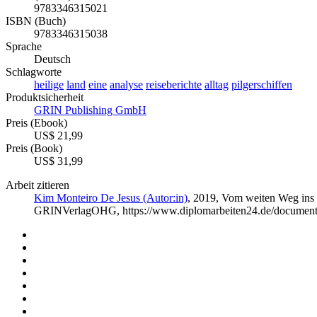
9783346315021
ISBN (Buch)
9783346315038
Sprache
Deutsch
Schlagworte
heilige
land
eine
analyse
reiseberichte
alltag
pilgerschiffen
Produktsicherheit
GRIN Publishing GmbH
Preis (Ebook)
US$ 21,99
Preis (Book)
US$ 31,99
Arbeit zitieren
Kim Monteiro De Jesus (Autor:in)
, 2019, Vom weiten Weg ins H
GRINVerlagOHG, https://www.diplomarbeiten24.de/documen