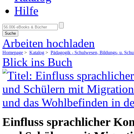
Hilfe
Suche
Arbeiten hochladen
Homepage
>
Katalog
>
Pädagogik - Schulwesen, Bildungs- u. Schul
Blick ins Buch
Einfluss sprachlicher Ko