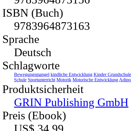
ISBN (Buch)
9783964873163
Sprache
Deutsch
Schlagworte
Bewegungsmangel
kindliche Entwicklung
Kinder Grundschul
Schule
Sportunterricht
Motorik
Motorische Entwicklung
Adipos
Produktsicherheit
GRIN Publishing GmbH
Preis (Ebook)
US$ 34,99