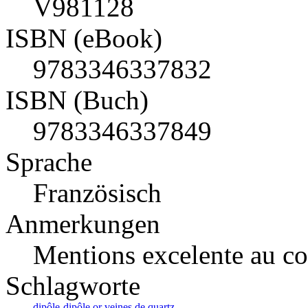
V981128
ISBN (eBook)
9783346337832
ISBN (Buch)
9783346337849
Sprache
Französisch
Anmerkungen
Mentions excelente au co
Schlagworte
dipôle-dipôle
or
veines de quartz