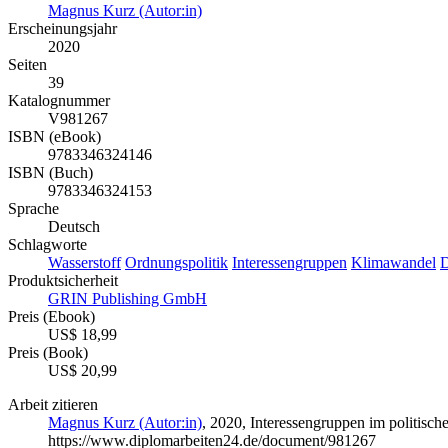
Magnus Kurz (Autor:in)
Erscheinungsjahr
2020
Seiten
39
Katalognummer
V981267
ISBN (eBook)
9783346324146
ISBN (Buch)
9783346324153
Sprache
Deutsch
Schlagworte
Wasserstoff
Ordnungspolitik
Interessengruppen
Klimawandel
D
Produktsicherheit
GRIN Publishing GmbH
Preis (Ebook)
US$ 18,99
Preis (Book)
US$ 20,99
Arbeit zitieren
Magnus Kurz (Autor:in)
, 2020, Interessengruppen im politis
https://www.diplomarbeiten24.de/document/981267