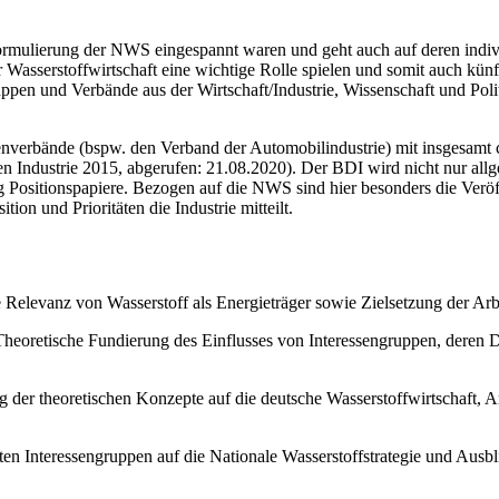
 Formulierung der NWS eingespannt waren und geht auch auf deren indivi
 Wasserstoffwirtschaft eine wichtige Rolle spielen und somit auch künft
en und Verbände aus der Wirtschaft/Industrie, Wissenschaft und Poli
enverbände (bspw. den Verband der Automobilindustrie) mit insgesamt
Industrie 2015, abgerufen: 21.08.2020). Der BDI wird nicht nur allg
ndig Positionspapiere. Bezogen auf die NWS sind hier besonders die Ve
ition und Prioritäten die Industrie mitteilt.
Relevanz von Wasserstoff als Energieträger sowie Zielsetzung der Arb
heoretische Fundierung des Einflusses von Interessengruppen, deren 
er theoretischen Konzepte auf die deutsche Wasserstoffwirtschaft,
 Interessengruppen auf die Nationale Wasserstoffstrategie und Ausbl