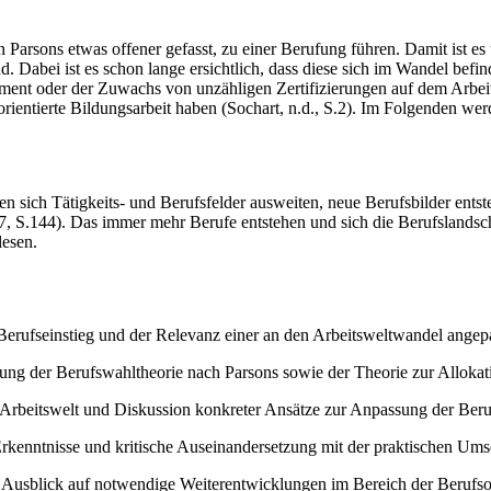
 Parsons etwas offener gefasst, zu einer Berufung führen. Damit ist es
. Dabei ist es schon lange ersichtlich, dass diese sich im Wandel befi
t oder der Zuwachs von unzähligen Zertifizierungen auf dem Arbeitsm
entierte Bildungsarbeit haben (Sochart, n.d., S.2). Im Folgenden wer
n sich Tätigkeits- und Berufsfelder ausweiten, neue Berufsbilder ents
.144). Das immer mehr Berufe entstehen und sich die Berufslandschaft k
lesen.
ufseinstieg und der Relevanz einer an den Arbeitsweltwandel angepa
llung der Berufswahltheorie nach Parsons sowie der Theorie zur Alloka
rbeitswelt und Diskussion konkreter Ansätze zur Anpassung der Berufs
Erkenntnisse und kritische Auseinandersetzung mit der praktischen Um
sblick auf notwendige Weiterentwicklungen im Bereich der Berufsor