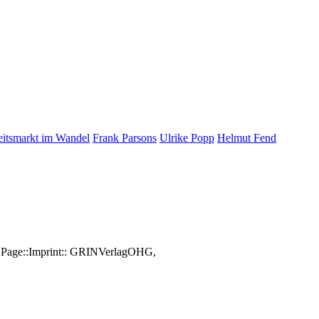
itsmarkt im Wandel
Frank Parsons
Ulrike Popp
Helmut Fend
, Page::Imprint:: GRINVerlagOHG,