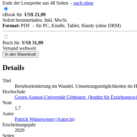
Ende der Leseprobe aus 48 Seiten -
nach oben
eBook für
US$ 21,99
Sofort herunterladen. Inkl. MwSt.
Format:
PDF – für PC, Kindle, Tablet, Handy (ohne DRM)
Buch für
US$ 31,99
Versand weltweit
In den Warenkorb
Details
Titel
Berufsorientierung im Wandel. Umsetzungsmöglichkeiten im H
Hochschule
Georg-August-Universität Göttingen (Institut für Erziehungswi
Note
1,7
Autor
Patrick Winnewisser (Autor:in)
Erscheinungsjahr
2020
Seiten