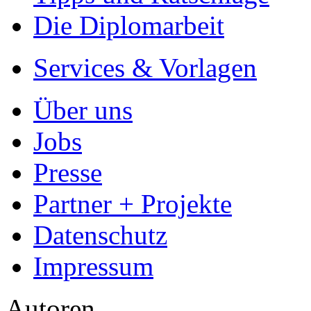
- Publikation als E-Book u
- Hohes Honorar auf die Ve
- Für Sie komplett kostenlo
- Es dauert nur 5 Minuten
- Jede Arbeit findet Leser
Allgemein