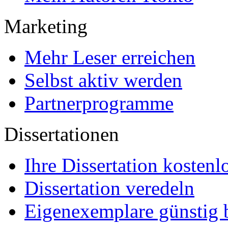
Textarten und Formate
Services für Verlage, H
Premium Services
Premium-Cover
EPUB-Konvertierung
Marketing-Pakete
Premium-Layout
Korrektorat
FAQ