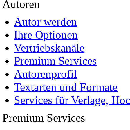
- Für Sie komplett kostenlo
- Es dauert nur 5 Minuten
- Jede Arbeit findet Leser
Allgemein
Home
Arbeiten hochladen
Katalog