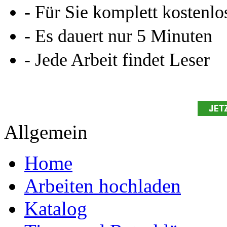
Leseprobe aus 88 Seiten
Kennen Sie schon das
Online-Magazin von GRIN
neugierig - aktuell - relev
Entdecken Sie hilfreiche T
Studium!