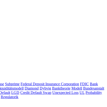
ase
Subprime
Federal Deposit Insurance Corporation
FDIC
Bank
iquiditätsmodell
Diamond
Dybvig
Banktheorie
Modell
Bundesanstalt
Default
LGD
Credit Default Swap
Unexpected Loss
UL
Probability
Regulatorik