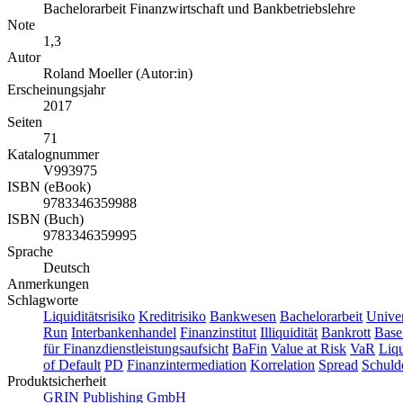
Bachelorarbeit Finanzwirtschaft und Bankbetriebslehre
Note
1,3
Autor
Roland Moeller (Autor:in)
Erscheinungsjahr
2017
Seiten
71
Katalognummer
V993975
ISBN (eBook)
9783346359988
ISBN (Buch)
9783346359995
Sprache
Deutsch
Anmerkungen
Schlagworte
Liquiditätsrisiko
Kreditrisiko
Bankwesen
Bachelorarbeit
Univer
Run
Interbankenhandel
Finanzinstitut
Illiquidität
Bankrott
Basel
für Finanzdienstleistungsaufsicht
BaFin
Value at Risk
VaR
Liqu
of Default
PD
Finanzintermediation
Korrelation
Spread
Schuld
Produktsicherheit
GRIN Publishing GmbH