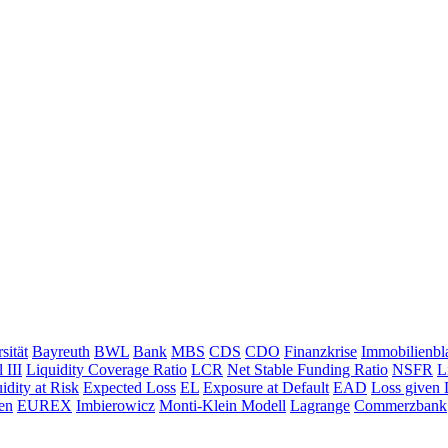
sität
Bayreuth
BWL
Bank
MBS
CDS
CDO
Finanzkrise
Immobilienbl
 III
Liquidity Coverage Ratio
LCR
Net Stable Funding Ratio
NSFR
L
idity at Risk
Expected Loss
EL
Exposure at Default
EAD
Loss given 
en
EUREX
Imbierowicz
Monti-Klein Modell
Lagrange
Commerzbank