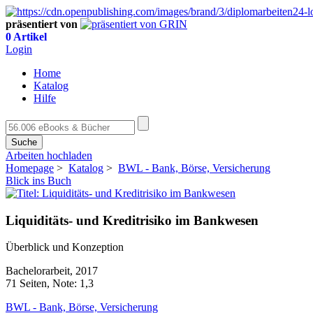
präsentiert von
0 Artikel
Login
Home
Katalog
Hilfe
Suche
Arbeiten hochladen
Homepage
>
Katalog
>
BWL - Bank, Börse, Versicherung
Blick ins Buch
Liquiditäts- und Kreditrisiko im Bankwesen
Überblick und Konzeption
Bachelorarbeit, 2017
71 Seiten, Note: 1,3
BWL - Bank, Börse, Versicherung