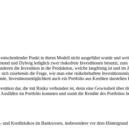
ntscheidender Punkt in ihrem Modell nicht ausgeführt wurde und weit
ond und Dybvig lediglich zwei risikofreie Investitionen benutzt, zum 
deren die Investition in die Produktion, welche langfristig ist und im 
lt sich zusehends die Frage, wie man eine risikobehaftete Investitionsm
e, Investitionsmöglichkeit auch ein Portfolio aus Krediten darstellen 
nvestition dar, die mit Risiko verbunden ist, denn eine Gewissheit über
 Ausfällen im Portfolio kommen und somit die Rendite des Portfolios be
ts- und Kreditrisikos im Bankwesen, insbesondere vor dem Hintergrund