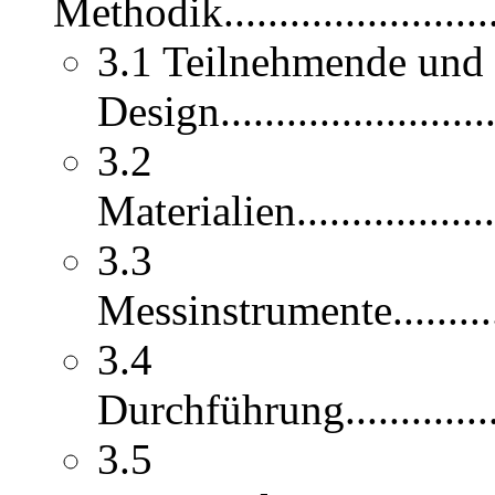
Methodik.............................
3.1 Teilnehmende und
Design...........................
3.2
Materialien......................
3.3
Messinstrumente.................
3.4
Durchführung....................
3.5