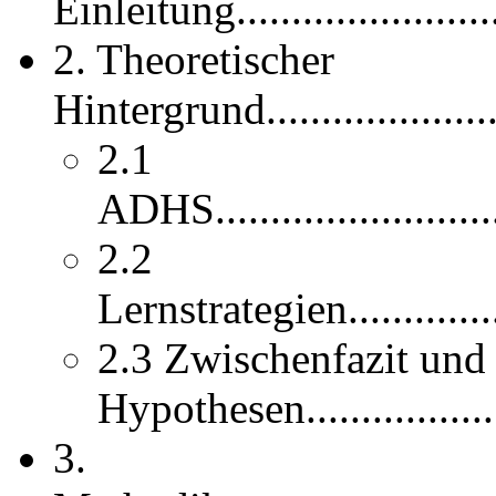
Einleitung...........................
2. Theoretischer
Hintergrund.........................
2.1
ADHS.............................
2.2
Lernstrategien..................
2.3 Zwischenfazit und
Hypothesen......................
3.