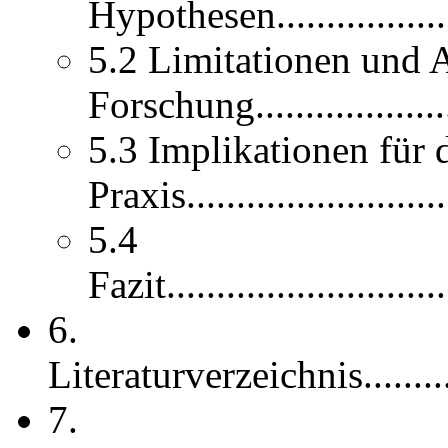
Hypothesen......................
5.2 Limitationen und 
Forschung....................
5.3 Implikationen für 
Praxis...........................
5.4
Fazit.............................
6.
Literaturverzeichnis...............
7.