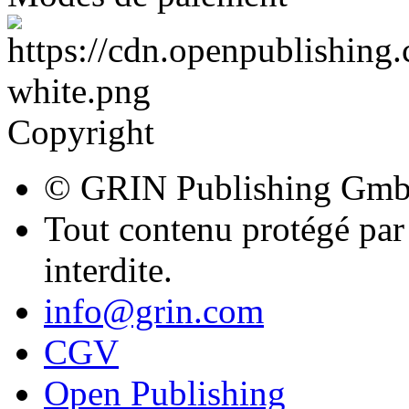
© GRIN Publishing Gm
Tout contenu protégé par 
interdite.
info@grin.com
CGV
Open Publishing
Sur GRIN
Lâ€™éditeur GRIN sâ€™est 
publication d'ebooks et livr