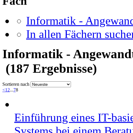
Fach
Informatik - Angewand
In allen Fächern suchen
Informatik - Angewand
(187 Ergebnisse)
Sortieren nach
<
1
2
...
7
8
Einführung eines IT-ba
Systems bei einem Bera