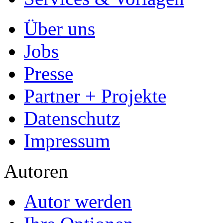
Kategorie
Bachelorarbeit, 2021
Preis
US$ 42,99
Ein ökologischer Vergleic
und Dieselantrieb
Autor