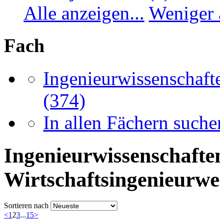
Alle anzeigen...
Weniger 
Fach
Ingenieurwissenschaft
(374)
In allen Fächern suchen
Ingenieurwissenschaften
Wirtschaftsingenieurwe
Sortieren nach
<
1
2
3
...
15
>