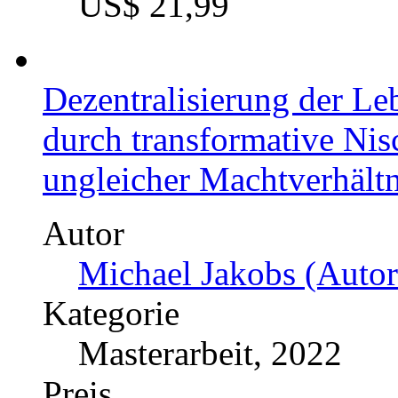
Preis
US$ 34,99
Potentiale der additiven 
Baubranche
Autor
Jan Finneiß (Autor:in)
Kategorie