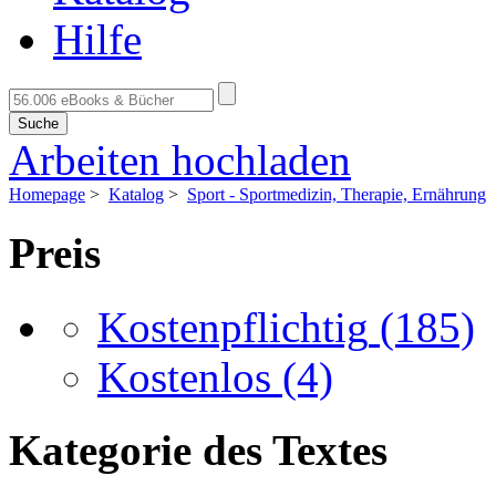
Hilfe
Suche
Arbeiten hochladen
Homepage
>
Katalog
>
Sport - Sportmedizin, Therapie, Ernährung
Preis
Kostenpflichtig
(185)
Kostenlos
(4)
Kategorie des Textes