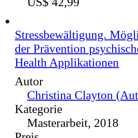
Bausteine eines Konzepte
Gesundheitswissens im Be
Gelenkerkrankungen bei P
Physiotherapeuten-Praxi
Autor
Rubi Mauer (Autor:in)
Kategorie
Bachelorarbeit, 2017
Preis
US$ 42,99