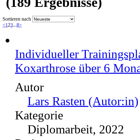
(189 Ergebnisse)
Sortieren nach
<
1
2
3
...
8
>
Individueller Trainingsp
Koxarthrose über 6 Mona
Autor
Lars Rasten (Autor:in)
Kategorie