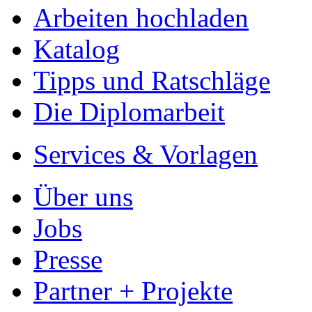
Health Applikationen
Autor
Christina Clayton (Aut
Kategorie
Masterarbeit, 2018
Preis
US$ 42,99