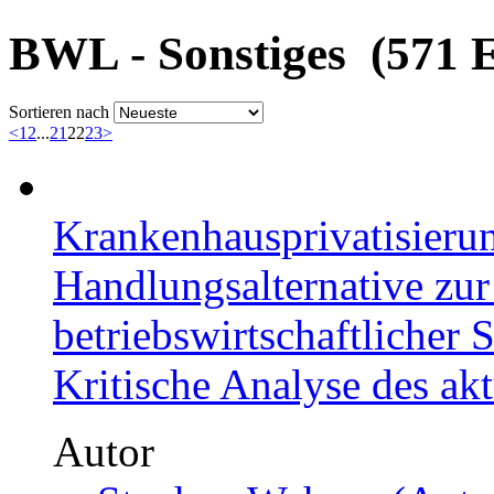
BWL - Sonstiges (571 E
Sortieren nach
<
1
2
...
21
22
23
>
Krankenhausprivatisierun
Handlungsalternative zu
betriebswirtschaftlicher S
Kritische Analyse des ak
Autor