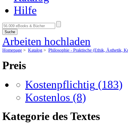
Hilfe
Suche
Arbeiten hochladen
Homepage
>
Katalog
>
Philosophie - Praktische (Ethik, Ästhetik, Kul
Preis
Kostenpflichtig
(183)
Kostenlos
(8)
Kategorie des Textes