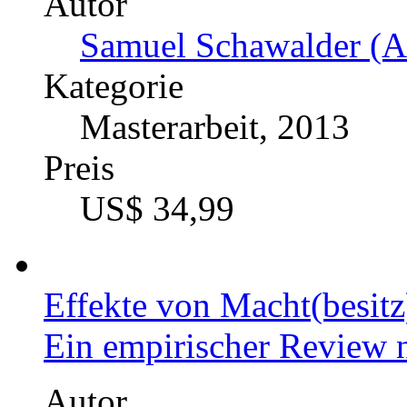
Der suizidale Patient als
Eine kritische Reflexion 
Philosophien von Karl Ja
Améry
Autor
Flavio Daniele Sepulcr
Kategorie
Masterarbeit, 2015
Preis
US$ 34,99