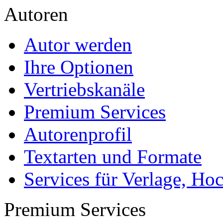
US$ 18,99
Gibt es moralische Dilem
philosophische Untersuc
Autor
Derya Caliskan (Autor
Kategorie
Examensarbeit, 2015