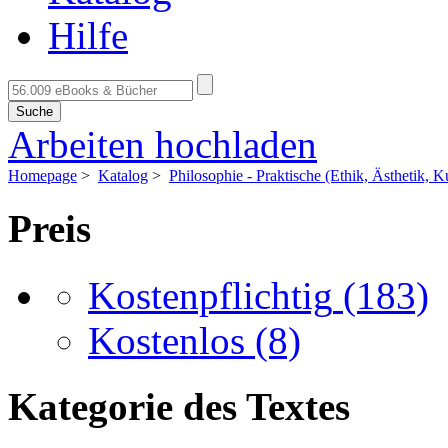
Hilfe
Suche
Arbeiten hochladen
Homepage
>
Katalog
>
Philosophie - Praktische (Ethik, Ästhetik, Kul
Preis
Kostenpflichtig
(183)
Kostenlos
(8)
Kategorie des Textes