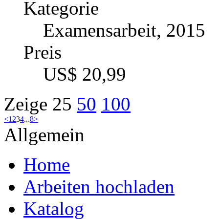
Preis
US$ 34,99
Effekte von Macht(besitz
Ein empirischer Review n
Autor
Daniel Schmidt (Autor
Kategorie
Bachelorarbeit, 2014